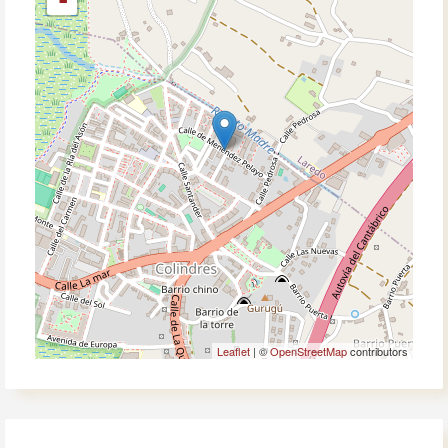
Leaflet
| ©
OpenStreetMap
contributors