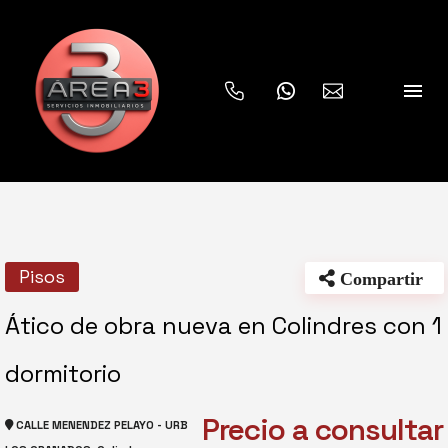


Pisos
Compartir
Ático de obra nueva en Colindres con 1
dormitorio
Precio a consultar
CALLE MENENDEZ PELAYO - URB