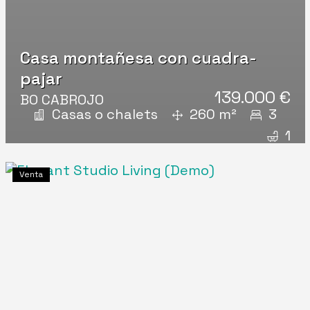
Casa montañesa con cuadra-
pajar
139.000 €
BO CABROJO
Casas o chalets
260 m²
3
1
Venta