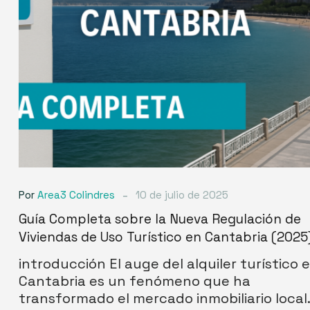
de
Uso
Turístico
en
Cantabria
(2025)
-
Por
Area3 Colindres
10 de julio de 2025
Guía Completa sobre la Nueva Regulación de
Viviendas de Uso Turístico en Cantabria (2025)
introducción El auge del alquiler turístico en
Cantabria es un fenómeno que ha
transformado el mercado inmobiliario local.