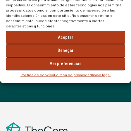
dispositivo. El consentimiento de estas tecnologías nos permitirá
procesar datos como el comportamiento de navegación o las
identificaciones únicas en este sitio. No consentir o retirar el
consentimiento, puede afectar negativamente a ciertas
características y funciones.
Aceptar
He leído y acepto la
política de
Denegar
privacidad
Ver preferencias
Política de cookies
Política de privacidad
Aviso legal