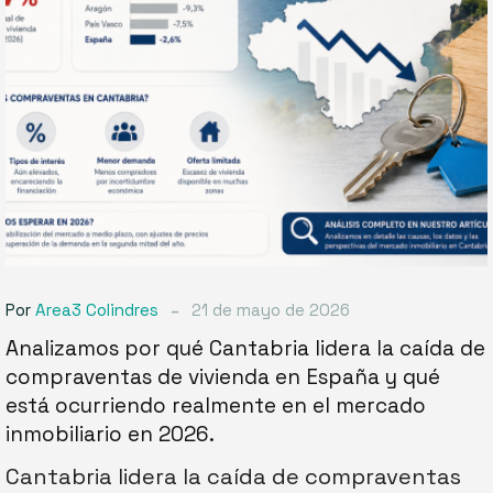
compraventas
de
vivienda
en
España
y
qué
está
ocurriendo
realmente
en
-
Por
Area3 Colindres
21 de mayo de 2026
el
mercado
Analizamos por qué Cantabria lidera la caída de
inmobiliario
compraventas de vivienda en España y qué
en
está ocurriendo realmente en el mercado
2026.
inmobiliario en 2026.
Cantabria lidera la caída de compraventas