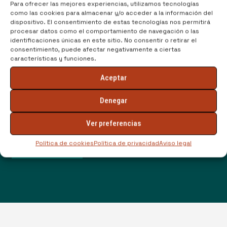
Para ofrecer las mejores experiencias, utilizamos tecnologías
como las cookies para almacenar y/o acceder a la información del
dispositivo. El consentimiento de estas tecnologías nos permitirá
procesar datos como el comportamiento de navegación o las
identificaciones únicas en este sitio. No consentir o retirar el
consentimiento, puede afectar negativamente a ciertas
características y funciones.
Aceptar
Denegar
He leído y acepto la
política de
privacidad
Ver preferencias
Política de cookies
Política de privacidad
Aviso legal