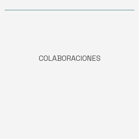
nueva en
Colindres:
una
oportunidad
real para
negocios e
inversión
COLABORACIONES