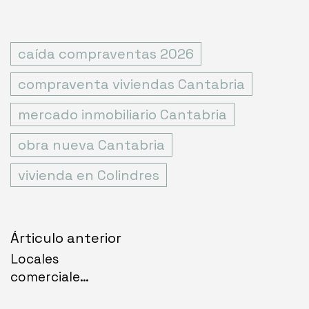
caída compraventas 2026
compraventa viviendas Cantabria
mercado inmobiliario Cantabria
obra nueva Cantabria
vivienda en Colindres
Navegación
Árticulo anterior
Locales
de
comerciales
entradas
en obra